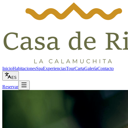
Inicio
Habitaciones
Spa
Experiencias
Tour
Carta
Galería
Contacto
ES
Reservar