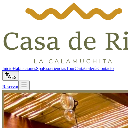
Inicio
Habitaciones
Spa
Experiencias
Tour
Carta
Galería
Contacto
ES
Reservar